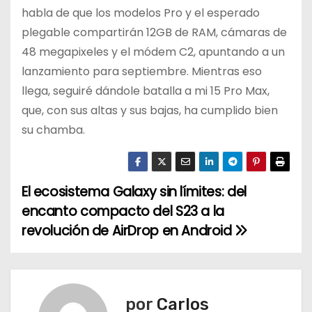
habla de que los modelos Pro y el esperado
plegable compartirán 12GB de RAM, cámaras de
48 megapixeles y el módem C2, apuntando a un
lanzamiento para septiembre. Mientras eso
llega, seguiré dándole batalla a mi 15 Pro Max,
que, con sus altas y sus bajas, ha cumplido bien
su chamba.
El ecosistema Galaxy sin límites: del
N
encanto compacto del S23 a la
a
revolución de AirDrop en Android
v
e
por
Carlos