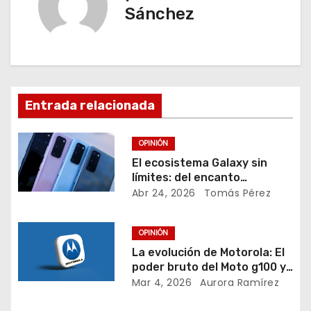
g
Sánchez
a
c
i
Entrada relacionada
ó
n
OPINIÓN
El ecosistema Galaxy sin
d
límites: del encanto
compacto del S23 a la
Abr 24, 2026
Tomás Pérez
e
revolución de AirDrop en
Android
e
OPINIÓN
La evolución de Motorola: El
n
poder bruto del Moto g100 y
el salto hacia la privacidad
Mar 4, 2026
Aurora Ramírez
t
total