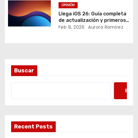
r
OPINIÓN
Llega iOS 26: Guía completa
a
de actualización y primeros
detalles sobre el futuro iOS
Feb 9, 2026
Aurora Ramírez
d
27
a
s
Buscar
Busca
Recent Posts