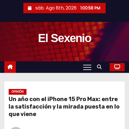
S
sáb. Ago 8th, 2026
1:00:59 PM
a
l
t
El Sexenio
a
r
a
l
c
o
n
t
OPINIÓN
Un año con el iPhone 15 Pro Max: entre
e
la satisfacción y la mirada puesta en lo
n
que viene
i
d