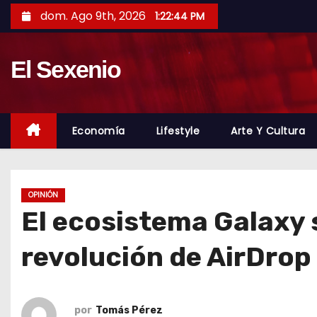
S
dom. Ago 9th, 2026
1:22:45 PM
a
l
El Sexenio
t
a
r
a
Economía
Lifestyle
Arte Y Cultura
l
c
o
OPINIÓN
n
El ecosistema Galaxy s
t
e
revolución de AirDrop
n
i
d
por
Tomás Pérez