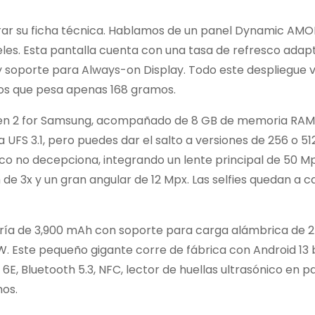
irar su ficha técnica. Hablamos de un panel Dynamic AMO
xeles. Esta pantalla cuenta con una tasa de refresco adap
s y soporte para Always-on Display. Todo este despliegue v
tros que pesa apenas 168 gramos.
Gen 2 for Samsung, acompañado de 8 GB de memoria RA
FS 3.1, pero puedes dar el salto a versiones de 256 o 51
áfico no decepciona, integrando un lente principal de 50 M
 de 3x y un gran angular de 12 Mpx. Las selfies quedan a 
tería de 3,900 mAh con soporte para carga alámbrica de 2
W. Este pequeño gigante corre de fábrica con Android 13 b
6E, Bluetooth 5.3, NFC, lector de huellas ultrasónico en pa
os.