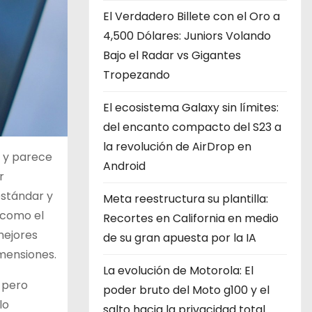
El Verdadero Billete con el Oro a
4,500 Dólares: Juniors Volando
Bajo el Radar vs Gigantes
Tropezando
El ecosistema Galaxy sin límites:
del encanto compacto del S23 a
la revolución de AirDrop en
s y parece
Android
r
estándar y
Meta reestructura su plantilla:
 como el
Recortes en California en medio
mejores
de su gran apuesta por la IA
imensiones.
La evolución de Motorola: El
 pero
poder bruto del Moto g100 y el
lo
salto hacia la privacidad total