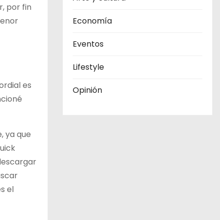
, por fin
menor
Economía
Eventos
Lifestyle
ordial es
Opinión
ncioné
e, ya que
uick
 descargar
uscar
s el