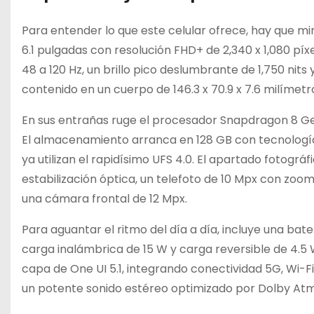
Para entender lo que este celular ofrece, hay que m
6.1 pulgadas con resolución FHD+ de 2,340 x 1,080 pí
48 a 120 Hz, un brillo pico deslumbrante de 1,750 nit
contenido en un cuerpo de 146.3 x 70.9 x 7.6 milíme
En sus entrañas ruge el procesador Snapdragon 8 
El almacenamiento arranca en 128 GB con tecnología U
ya utilizan el rapidísimo UFS 4.0. El apartado fotogr
estabilización óptica, un telefoto de 10 Mpx con zoom
una cámara frontal de 12 Mpx.
Para aguantar el ritmo del día a día, incluye una ba
carga inalámbrica de 15 W y carga reversible de 4.5 
capa de One UI 5.1, integrando conectividad 5G, Wi-Fi 
un potente sonido estéreo optimizado por Dolby Atm