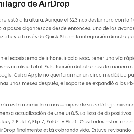
milagro de AirDrop
are está a la altura. Aunque el S23 nos deslumbró con la f
do a pasos gigantescos desde entonces. Uno de los avan
za hoy a través de Quick Share: la integración directa pa
n el ecosistema de iPhone, iPad o Mac, tener una vía ráp
 es un alivio total. Esta función debutó casi de manera s
Google. Quizá Apple no quería armar un circo mediático p
nas unos meses después, el soporte se expandió a los Pixel
ía esta maravilla a más equipos de su catálogo, avisand
ensa actualización de One UI 8.5. La lista de dispositivos
xy Z Fold 7, Flip 7, Fold 6 y Flip 6. Casi todos estos mode
irDrop finalmente está cobrando vida. Estuve revisando