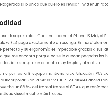
xagerado si lo único que quiero es revisar Twitter un rat
modidad
a desapercibido. Opciones como el iPhone 13 Mini, el Pix
alaxy S23 juega exactamente en esa liga. Es increíbleme
 perfecto y su ergonomía es impecable gracias a sus la
ado que me encanta porque no se le quedan pegadas las h
a, dándole siempre un aspecto muy limpio y atractivo.
o por fuera. El equipo mantiene la certificación IP68 c
 al incorporar Gorilla Glass Victus 2. Los biseles ahora son
vecha un 86.8% del frontal frente al 87.4% que teníamos
entidad visual mucho más fresca.