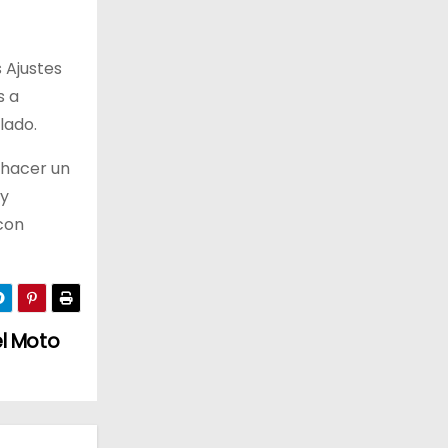
 Ajustes
s a
lado.
e hacer un
 y
con
el Moto