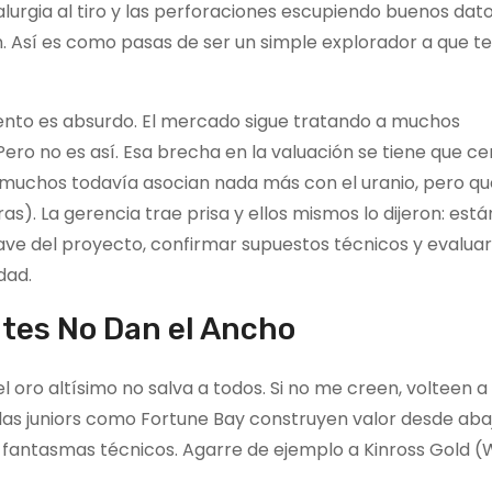
urgia al tiro y las perforaciones escupiendo buenos dato
n. Así es como pasas de ser un simple explorador a que 
miento es absurdo. El mercado sigue tratando a muchos
Pero no es así. Esa brecha en la valuación se tiene que ce
uchos todavía asocian nada más con el uranio, pero qu
s). La gerencia trae prisa y ellos mismos lo dijeron: está
lave del proyecto, confirmar supuestos técnicos y evalua
dad.
ntes No Dan el Ancho
l oro altísimo no salva a todos. Si no me creen, volteen 
s juniors como Fortune Bay construyen valor desde abaj
s fantasmas técnicos. Agarre de ejemplo a Kinross Gold (