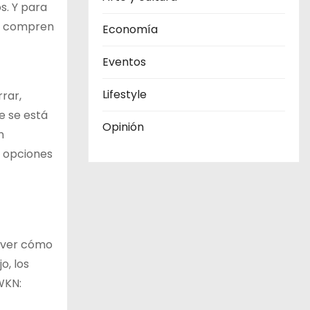
s. Y para
te compren
Economía
Eventos
Lifestyle
rrar,
e se está
Opinión
n
r opciones
a ver cómo
o, los
WKN: