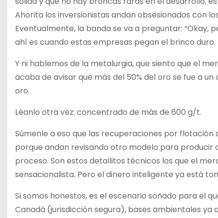
sólida y que no hay broncas raras en el desarrollo, 
Ahorita los inversionistas andan obsesionados con lo
Eventualmente, la banda se va a preguntar: “Okay, p
ahí es cuando estas empresas pegan el brinco duro.
Y ni hablemos de la metalurgia, que siento que el m
acaba de avisar que más del 50% del oro se fue a un
oro.
Léanlo otra vez: concentrado de más de 600 g/t.
Súmenle a eso que las recuperaciones por flotación
porque andan revisando otro modelo para producir c
proceso. Son estos detallitos técnicos los que el mer
sensacionalista. Pero el dinero inteligente ya está t
Si somos honestos, es el escenario soñado para el que
Canadá (jurisdicción segura), bases ambientales ya 