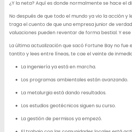
¿Y la neta? Aquí es donde normalmente se hace el di
No después de que todo el mundo ya vio la acción y l
traga el cuento de que una empresa junior de verdad
valuaciones pueden reventar de forma bestial. Y ese
La última actualización que sacó Fortune Bay no fue e
tantito y lees entre líneas, te cae el veinte de inmedi
La ingeniería ya está en marcha.
Los programas ambientales están avanzando.
La metalurgia está dando resultados.
Los estudios geotécnicos siguen su curso.
La gestión de permisos ya empezó.
El trabajo con las comunidades locales está acti