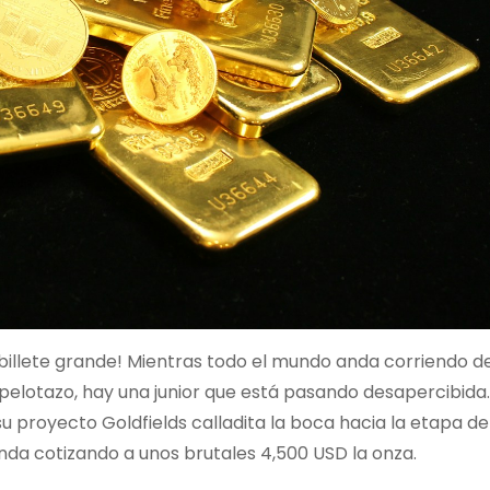
 billete grande! Mientras todo el mundo anda corriendo d
 pelotazo, hay una junior que está pasando desapercibida
proyecto Goldfields calladita la boca hacia la etapa de
anda cotizando a unos brutales 4,500 USD la onza.