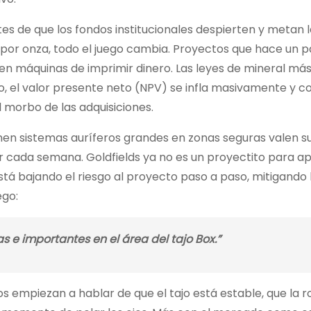
tes de que los fondos institucionales despierten y metan l
 por onza, todo el juego cambia. Proyectos que hace un p
ven máquinas de imprimir dinero. Las leyes de mineral más
o, el valor presente neto (NPV) se infla masivamente y c
 morbo de las adquisiciones.
enen sistemas auríferos grandes en zonas seguras valen s
r cada semana. Goldfields ya no es un proyectito para ap
está bajando el riesgo al proyecto paso a paso, mitigando
ego:
as e importantes en el área del tajo Box.”
s empiezan a hablar de que el tajo está estable, que la r