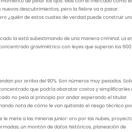
es momento de pelar los ojos. Más con el mercado como es
s nuevos descubrimientos, pero la fiebre va a pasar.
ero ¿quién de estos cuates de verdad puede construir una
ercado la está subestimando de una manera criminal. La 
 concentrado gravimétrico con leyes que superan los 600
 andan por arriba del 90%. Son números muy pesados. So
oncentrado que podría abaratar costos y simplificarles 
cado no pela al principio por andar esperando el titular
omando nota de cómo le van quitando el riesgo técnico po
 le mete a las mineras junior: oro por las nubes, proyect
armadas, un montón de datos históricos, planeación de