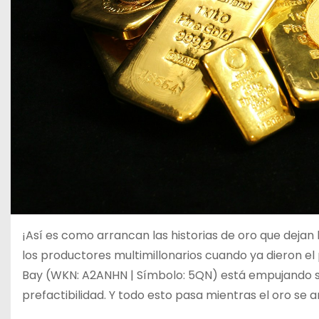
¡Así es como arrancan las historias de oro que dejan
los productores multimillonarios cuando ya dieron el
Bay (WKN: A2ANHN | Símbolo: 5QN) está empujando su 
prefactibilidad. Y todo esto pasa mientras el oro se 