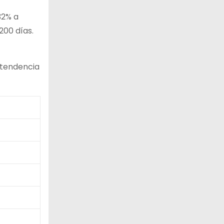
32% a
200 días.
 tendencia