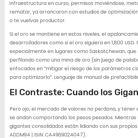
infraestructura en curso, permisos moviéndose, metal
rematar, ya arrancaron con estudios de optimizació
o te vuelvas productor.
Si el oro se mantiene en estos niveles, el apalanca
desarrolladores como si el oro siguiera en 1,800 USD. 
especialmente en lugares como Saskatchewan, que m
perfilando como una mina de oro (sin juego de palabra
enfocados en “mitigar el riesgo de los parámetros c
para optimizarlo”. Lenguaje de manual de prefactibili
El Contraste: Cuando los Giga
Pero ojo, el mercado de valores no perdona, y tener e
se andan comportando los pesos pesados. Mientras la
gigantes consolidados están lidiando con sus propio
A0DM94 | ISIN: CA4969024047).