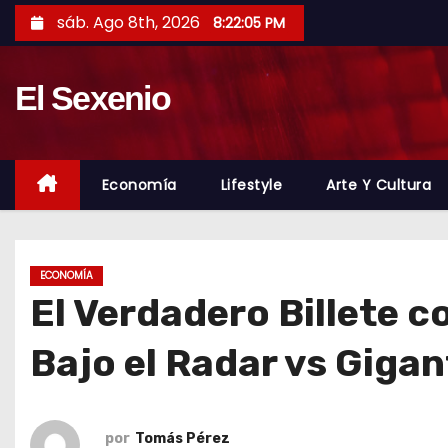
S
sáb. Ago 8th, 2026
8:22:07 PM
a
l
El Sexenio
t
a
r
a
Economía
Lifestyle
Arte Y Cultura
l
c
o
ECONOMÍA
n
El Verdadero Billete c
t
e
Bajo el Radar vs Giga
n
i
d
por
Tomás Pérez