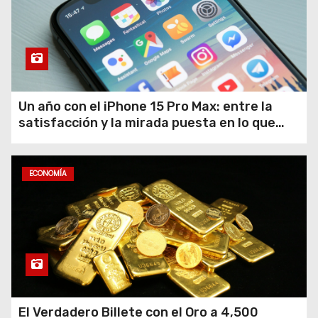
La estrategia de Motorola:
del renacimiento de la gama
media con el Moto G6 a la
promesa del futuro buque
insignia
Wall Street repunta ante la
Un año con el iPhone 15 Pro Max: entre la
debilidad del empleo: crecen
satisfacción y la mirada puesta en lo que
las apuestas por un recorte
viene
de tasas
ECONOMÍA
Actualidad Motorola: Un
vistazo profundo al Edge y la
fiebre navideña por el Razr
Ultra
El Verdadero Billete con el Oro a 4,500