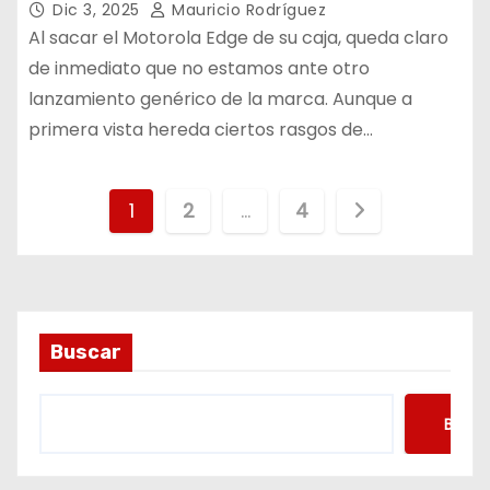
Dic 3, 2025
Mauricio Rodríguez
Al sacar el Motorola Edge de su caja, queda claro
de inmediato que no estamos ante otro
lanzamiento genérico de la marca. Aunque a
primera vista hereda ciertos rasgos de…
P
1
2
…
4
a
g
i
Buscar
n
Busca
a
c