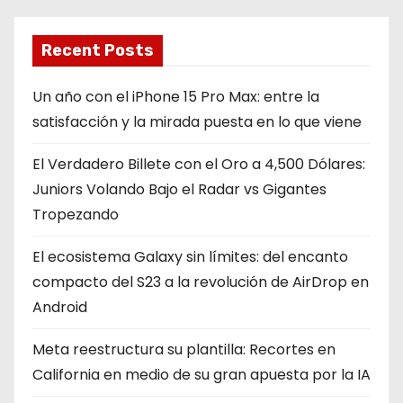
i
Recent Posts
ó
Un año con el iPhone 15 Pro Max: entre la
n
satisfacción y la mirada puesta en lo que viene
d
El Verdadero Billete con el Oro a 4,500 Dólares:
e
Juniors Volando Bajo el Radar vs Gigantes
Tropezando
e
n
El ecosistema Galaxy sin límites: del encanto
compacto del S23 a la revolución de AirDrop en
t
Android
r
Meta reestructura su plantilla: Recortes en
a
California en medio de su gran apuesta por la IA