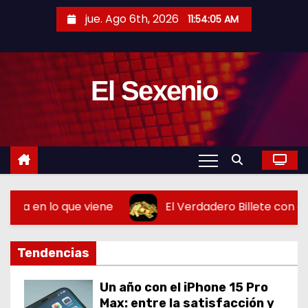
S
jue. Ago 6th, 2026
11:54:07 AM
a
l
t
El Sexenio
a
r
a
l
c
o
n
El Verdadero Billete con el Oro a 4,500 Dólares: J
t
e
Tendencias
n
i
Un año con el iPhone 15 Pro
d
Max: entre la satisfacción y