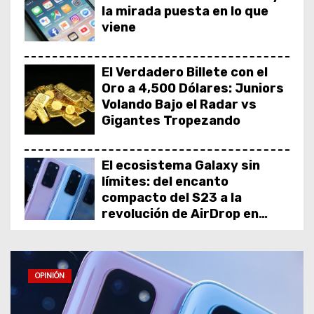
o
la mirada puesta en lo que
viene
El Verdadero Billete con el
Oro a 4,500 Dólares: Juniors
Volando Bajo el Radar vs
Gigantes Tropezando
El ecosistema Galaxy sin
límites: del encanto
compacto del S23 a la
revolución de AirDrop en
Android
Meta reestructura su
plantilla: Recortes en
OPINIÓN
California en medio de su
gran apuesta por la IA