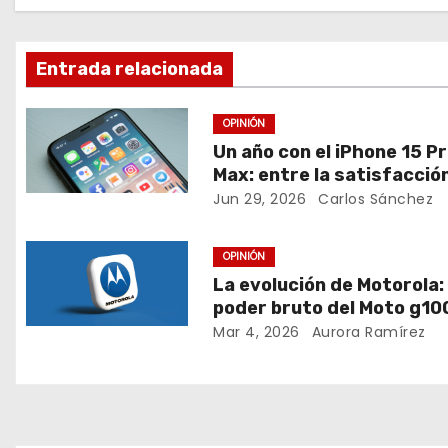
c
i
Entrada relacionada
ó
OPINIÓN
n
Un año con el iPhone 15 P
Max: entre la satisfacción
d
mirada puesta en lo que v
Jun 29, 2026
Carlos Sánchez
e
OPINIÓN
e
La evolución de Motorola: 
poder bruto del Moto g10
n
el salto hacia la privacid
Mar 4, 2026
Aurora Ramírez
total
t
r