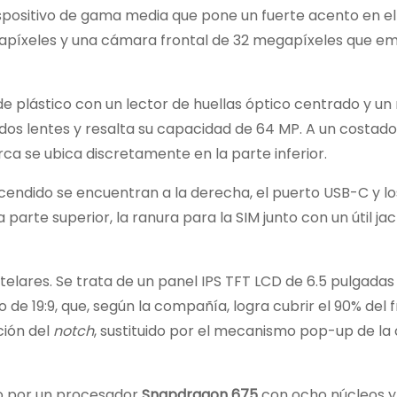
ispositivo de gama media que pone un fuerte acento en e
gapíxeles y una cámara frontal de 32 megapíxeles que e
e plástico con un lector de huellas óptico centrado y u
dos lentes y resalta su capacidad de 64 MP. A un costado
rca se ubica discretamente en la parte inferior.
cendido se encuentran a la derecha, el puerto USB-C y lo
 parte superior, la ranura para la SIM junto con un útil jac
estelares. Se trata de un panel IPS TFT LCD de 6.5 pulgada
 de 19:9, que, según la compañía, logra cubrir el 90% del f
ción del
notch
, sustituido por el mecanismo pop-up de l
o por un procesador
Snapdragon 675
con ocho núcleos 