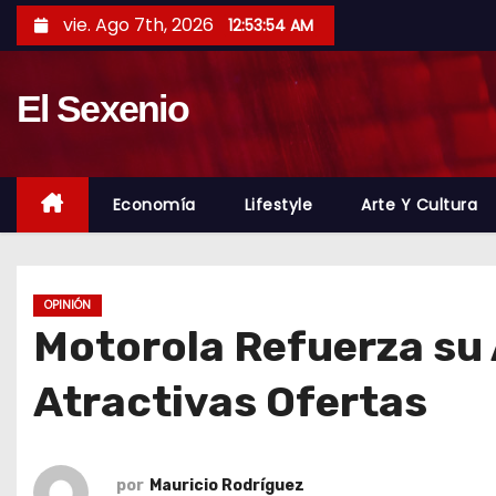
S
vie. Ago 7th, 2026
12:53:55 AM
a
l
El Sexenio
t
a
r
a
Economía
Lifestyle
Arte Y Cultura
l
c
o
OPINIÓN
n
Motorola Refuerza su
t
e
Atractivas Ofertas
n
i
d
por
Mauricio Rodríguez