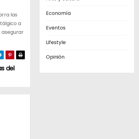
Economía
arra las
tálgico a
Eventos
a asegurar
Lifestyle
Opinión
as del