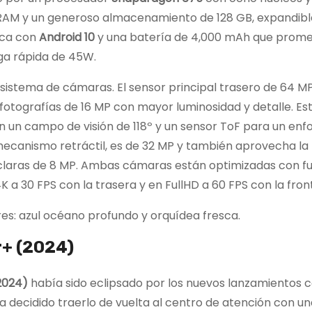
AM y un generoso almacenamiento de 128 GB, expandible
ica con
Android 10
y una batería de 4,000 mAh que prome
ga rápida de 45W.
istema de cámaras. El sensor principal trasero de 64 MP u
 fotografías de 16 MP con mayor luminosidad y detalle. Es
 un campo de visión de 118º y un sensor ToF para un enf
l mecanismo retráctil, es de 32 MP y también aprovecha la
claras de 8 MP. Ambas cámaras están optimizadas con f
4K a 30 FPS con la trasera y en FullHD a 60 FPS con la front
res: azul océano profundo y orquídea fresca.
r+ (2024)
2024)
había sido eclipsado por los nuevos lanzamientos 
a decidido traerlo de vuelta al centro de atención con u