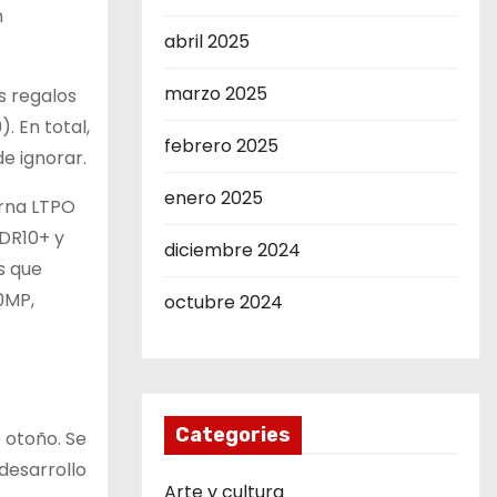
n
abril 2025
marzo 2025
s regalos
. En total,
febrero 2025
e ignorar.
enero 2025
erna LTPO
DR10+ y
diciembre 2024
s que
0MP,
octubre 2024
Categories
 otoño. Se
desarrollo
Arte y cultura