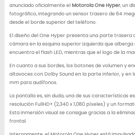
anunciado oficialmente el
Motorola One Hyper
, un d
fotográfico, integrando un sensor trasero de 64 me
desde el borde superior del teléfono.
El diseño del One Hyper presenta una parte trasera d
cámara en la esquina superior izquierda que alberga 
encuentra el flash LED, mientras que el logo de la ma
En cuanto a sus bordes, los botones de volumen y en
altavoces con Dolby Sound en la parte inferior, y en la
mm para audífonos.
La pantalla es, sin duda, una de sus características 
resolución FullHD+ (2,340 x 1,080 píxeles) y un formato
Esta inmersión visual se consigue gracias a la elimina
frontal.
Internamente, el Motorola One Hyper está impulsad