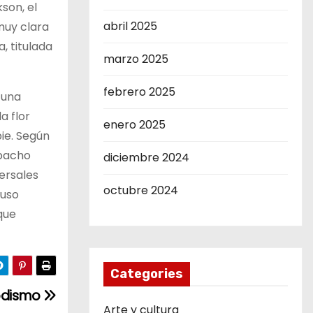
son, el
abril 2025
muy clara
, titulada
marzo 2025
febrero 2025
 una
a flor
enero 2025
ie. Según
spacho
diciembre 2024
ersales
octubre 2024
luso
que
Categories
iodismo
Arte y cultura