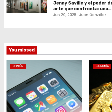
Jenny Saville y el poder d
e
arte que confronta: una
semana intensa en las
Jun 20, 2025
Juan González
n
galerías británicas
t
r
a
You missed
d
OPINIÓN
ECONOMÍA
a
s