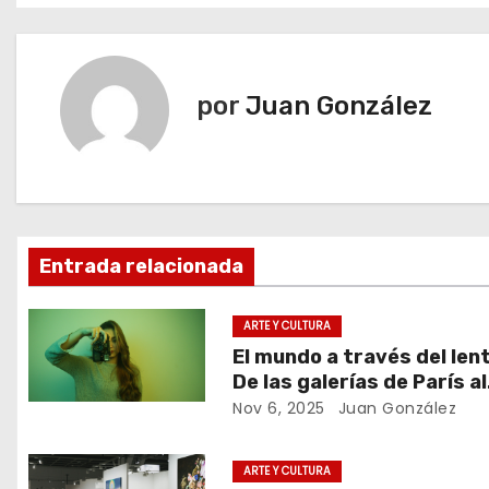
a
v
por
Juan González
e
g
a
c
Entrada relacionada
i
ARTE Y CULTURA
ó
El mundo a través del lent
De las galerías de París al
n
fotoperiodismo
Nov 6, 2025
Juan González
d
ARTE Y CULTURA
e