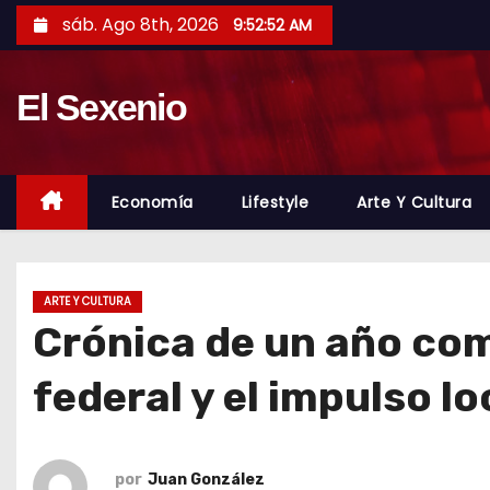
S
sáb. Ago 8th, 2026
9:52:54 AM
a
l
El Sexenio
t
a
r
a
Economía
Lifestyle
Arte Y Cultura
l
c
o
ARTE Y CULTURA
n
Crónica de un año comp
t
e
federal y el impulso lo
n
i
d
por
Juan González