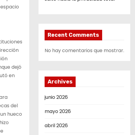
l espacio
Recent Comments
tituciones
irección
No hay comentarios que mostrar.
ción
unque dejó
butó en
Archives
ara
junio 2026
ecas del
mayo 2026
n un hueco
hizo
abril 2026
ue