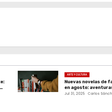
ARTE Y CULTURA
e:
Nuevas novelas de f
en agosto: aventura
y romance sobrenat
Jul 31, 2025
Carlos Sánc