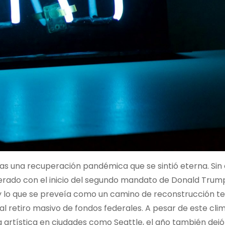
tras una recuperación pandémica que se sintió eterna. Si
perado con el inicio del segundo mandato de Donald Trump
 y lo que se preveía como un camino de reconstrucción t
l retiro masivo de fondos federales. A pesar de este cli
 artística en ciudades como Seattle, el año también dej