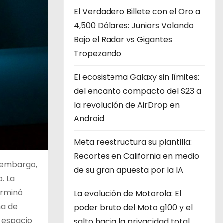
El Verdadero Billete con el Oro a
4,500 Dólares: Juniors Volando
Bajo el Radar vs Gigantes
Tropezando
El ecosistema Galaxy sin límites:
del encanto compacto del S23 a
la revolución de AirDrop en
Android
Meta reestructura su plantilla:
Recortes en California en medio
n embargo,
de su gran apuesta por la IA
. La
erminó
La evolución de Motorola: El
ma de
poder bruto del Moto g100 y el
ó espacio
salto hacia la privacidad total