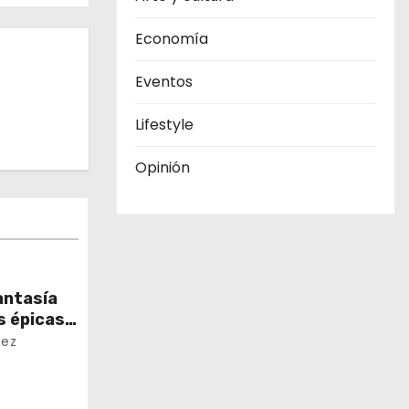
Economía
Eventos
Lifestyle
Opinión
antasía
s épicas
ural
hez