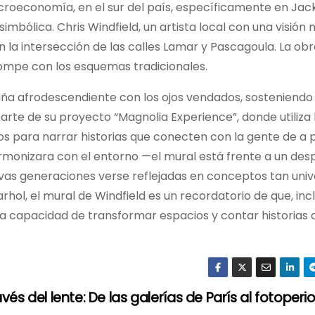
acroeconomía, en el sur del país, específicamente en Jack
mbólica. Chris Windfield, un artista local con una visión 
 la intersección de las calles Lamar y Pascagoula. La obra
rompe con los esquemas tradicionales.
a niña afrodescendiente con los ojos vendados, sosteniendo
te de su proyecto “Magnolia Experience”, donde utiliza l
s para narrar historias que conecten con la gente de a p
 armonizara con el entorno —el mural está frente a un de
evas generaciones verse reflejadas en conceptos tan univ
rhol, el mural de Windfield es un recordatorio de que, inc
 la capacidad de transformar espacios y contar historias 
vés del lente: De las galerías de París al fotoper